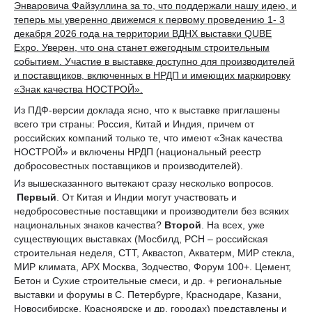
Энваровича Файзуллина за то, что поддержали нашу идею, и
теперь мы уверенно движемся к первому проведению 1- 3
декабря 2026 года на территории ВДНХ выставки QUBE
Expo. Уверен, что она станет ежегодным строительным
событием. Участие в выставке доступно для производителей
и поставщиков, включенных в НРДП и имеющих маркировку
«Знак качества НОСТРОЙ».
Из ПДФ-версии доклада ясно, что к выставке приглашены
всего три страны: Россия, Китай и Индия, причем от
российских компаний только те, что имеют «Знак качества
НОСТРОЙ» и включены НРДП (национальный реестр
добросовестных поставщиков и производителей).
Из вышесказанного вытекают сразу несколько вопросов.
Первый
. От Китая и Индии могут участвовать и
недобросовестные поставщики и производители без всяких
национальных знаков качества?
Второй
. На всех, уже
существующих выставках (Мосбилд, РСН – российская
строительная неделя, СТТ, Аквастоп, Акватерм, МИР стекла,
МИР климата, АРХ Москва, Зодчество, Форум 100+. Цемент,
Бетон и Сухие строительные смеси, и др. + региональные
выставки и форумы в С. Петербурге, Краснодаре, Казани,
Новосибирске, Красноярске и др. городах) представлены и