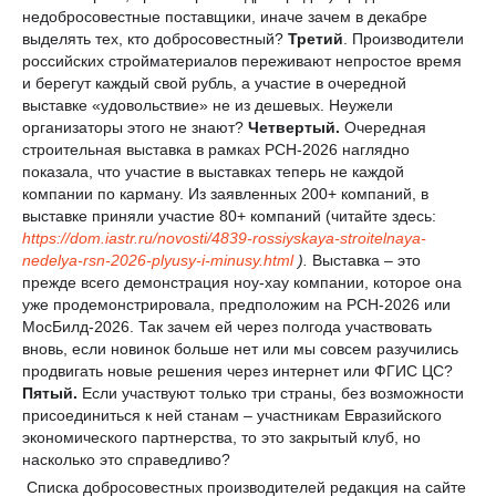
недобросовестные поставщики, иначе зачем в декабре
выделять тех, кто добросовестный?
Третий
. Производители
российских стройматериалов переживают непростое время
и берегут каждый свой рубль, а участие в очередной
выставке «удовольствие» не из дешевых. Неужели
организаторы этого не знают?
Четвертый.
Очередная
строительная выставка в рамках РСН-2026 наглядно
показала, что участие в выставках теперь не каждой
компании по карману. Из заявленных 200+ компаний, в
выставке приняли участие 80+ компаний (читайте здесь:
https://dom.iastr.ru/novosti/4839-rossiyskaya-stroitelnaya-
nedelya-rsn-2026-plyusy-i-minusy.html
).
Выставка – это
прежде всего демонстрация ноу-хау компании, которое она
уже продемонстрировала, предположим на РСН-2026 или
МосБилд-2026. Так зачем ей через полгода участвовать
вновь, если новинок больше нет или мы совсем разучились
продвигать новые решения через интернет или ФГИС ЦС?
Пятый.
Если участвуют только три страны, без возможности
присоединиться к ней станам – участникам Евразийского
экономического партнерства, то это закрытый клуб, но
насколько это справедливо?
Списка добросовестных производителей редакция на сайте