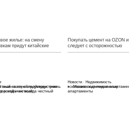
вое жилье: на смену
Покупать цемент на OZON 
вкам придут китайские
следует с осторожностью
евки»?!
и
Новости
/
Недвижимость
стный знак» в стройиндустрии:
Московские подземные
дорогой и не всегда честный
апартаменты