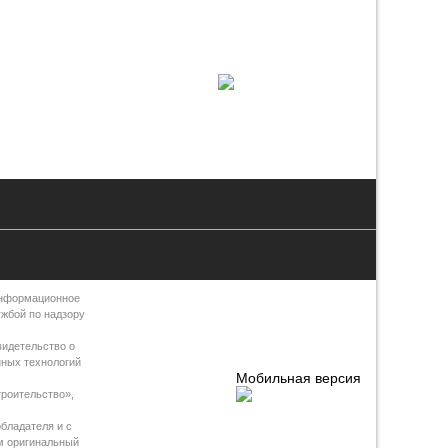
Информационное
ужбой по надзору
видетельство о
нных технологий
Мобильная версия
роительство»,
бладателя и с
м оригинальный