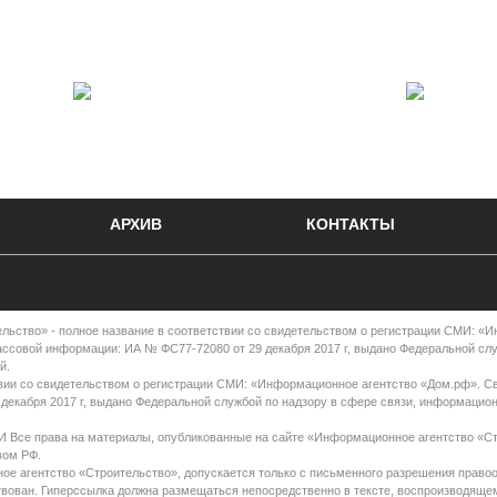
АРХИВ
КОНТАКТЫ
во» - полное название в соответствии со свидетельством о регистрации СМИ: «
ассовой информации: ИА № ФС77-72080 от 29 декабря 2017 г, выдано Федеральной сл
й.
вии со свидетельством о регистрации СМИ: «Информационное агентство «Дом.рф». С
декабря 2017 г, выдано Федеральной службой по надзору в сфере связи, информацио
права на материалы, опубликованные на сайте «Информационное агентство «Ст
вом РФ.
е агентство «Строительство», допускается только с письменного разрешения правоо
ствован. Гиперссылка должна размещаться непосредственно в тексте, воспроизводяще