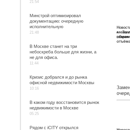
21:54
помой
Минстрой оптимизировал
документацию: очередную
исполнительную
Новост
Зам
21:48
обман 
отъёма
В Москве станет на три
небоскреба больше для жизни, а
не для офиса.
11:44
Кризис добрался и до рынка
офисной недвижимости Москвы
Замен
10:16
очере
совре
В каком году восстановится рынок
денег
недвижимости в Москве
05:25
Рядом с iCITY открылся
Новост