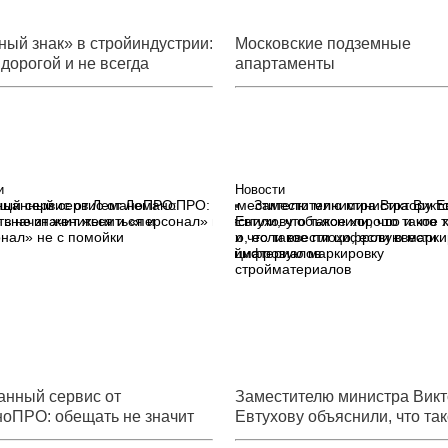
ный знак» в стройиндустрии:
Московские подземные
 дорогой и не всегда
апартаменты
ый
и
Новости
щанный сервис от ЛеманоПРО:
Заместителю министра Викт
ь не значит жениться и
Евтухову объяснили, что такое
нал» не с помойки
и что такое плохо, если ввести
цифровую маркировку
стройматериалов
нный сервис от
Заместителю министра Викт
оПРО: обещать не значит
Евтухову объяснили, что та
ься и «персонал» не с
хорошо и что такое плохо, е