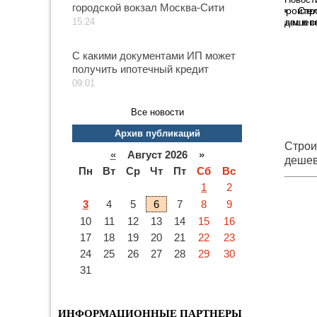
городской вокзал Москва-Сити
Стр
15:24
дешеве
С какими документами ИП может
получить ипотечный кредит
09:01
Все новости
Архив публикаций
Строи
«
Август 2026 »
дешев
Пн
Вт
Ср
Чт
Пт
Сб
Вс
метал
1
2
3
4
5
6
7
8
9
10
11
12
13
14
15
16
17
18
19
20
21
22
23
24
25
26
27
28
29
30
31
ИНФОРМАЦИОННЫЕ ПАРТНЕРЫ