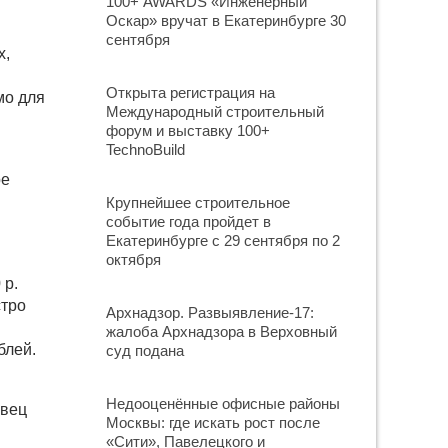
100+ AWARDS «Инженерный
Оскар» вручат в Екатеринбурге 30
сентября
х,
Открыта регистрация на
мо для
Международный строительный
форум и выставку 100+
TechnoBuild
ре
Крупнейшее строительное
событие года пройдет в
Екатеринбурге с 29 сентября по 2
октября
 р.
стро
Архнадзор. Развыявление-17:
жалоба Архнадзора в Верховный
блей.
суд подана
Недооценённые офисные районы
авец
Москвы: где искать рост после
«Сити», Павелецкого и