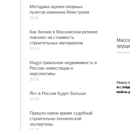
Методика оценки опорных
пунктов изменена Минстроем
20:01
Как бензин в Московском регионе
повлиял на стоимость
Массо
строительных материалов
хруще
20:53
«хрущ
Индустриальная недвижимость в
России: инвестиции и
перспективы
20:55
Новост
«Че
очень 
Яхт в России будет больше
10:59
Пришло новое время судебной
строительно-технической
экспертизы.
11:23