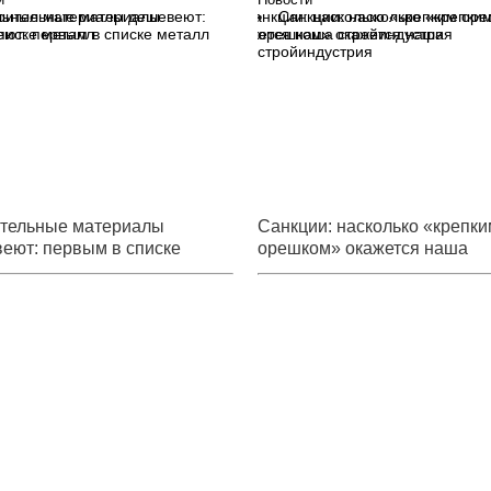
оительные материалы
Санкции: насколько «крепки
ют: первым в списке металл
орешком» окажется наша
стройиндустрия
тельные материалы
Санкции: насколько «крепки
еют: первым в списке
орешком» окажется наша
л
стройиндустрия