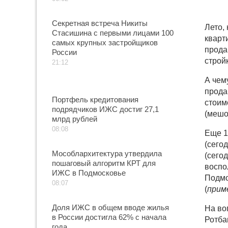
Секретная встреча Никиты
Лето, 
Стасишина с первыми лицами 100
кварт
самых крупных застройщиков
прода
России
строй
21:12
А чем
прода
Портфель кредитования
стоим
подрядчиков ИЖС достиг 27,1
(мешо
млрд рублей
08:08
Еще 1
(сегод
Мособлархитектура утвердила
(сего
пошаговый алгоритм КРТ для
воспо
ИЖС в Подмосковье
Подмо
08:07
(
прим
Доля ИЖС в общем вводе жилья
На во
в России достигла 62% с начала
Ротба
года