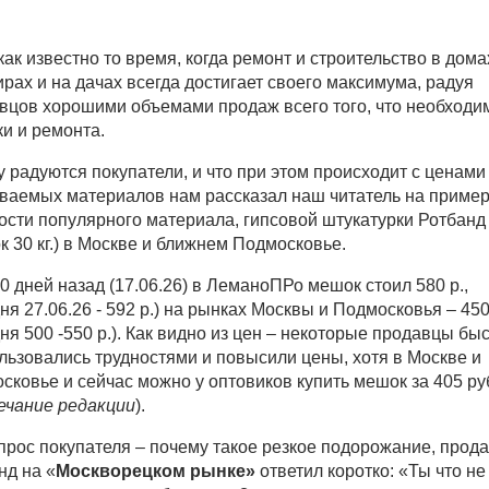
как известно то время, когда ремонт и строительство в дома
ирах и на дачах всегда достигает своего максимума, радуя
вцов хорошими объемами продаж всего того, что необходи
ки и ремонта.
у радуются покупатели, и что при этом происходит с ценами
ваемых материалов нам рассказал наш читатель на приме
ости популярного материала, гипсовой штукатурки Ротбанд
к 30 кг.) в Москве и ближнем Подмосковье.
0 дней назад (17.06.26) в ЛеманоПРо мешок стоил 580 р.,
ня 27.06.26 - 592 р.) на рынках Москвы и Подмосковья – 450
дня 500 -550 р.). Как видно из цен – некоторые продавцы бы
льзовались трудностями и повысили цены, хотя в Москве и
сковье и сейчас можно у оптовиков купить мешок за 405 ру
ечание редакции
).
прос покупателя – почему такое резкое подорожание, прод
нд на «
Москворецком рынке»
ответил коротко: «Ты что не