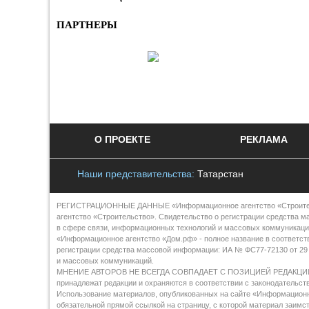
ПАРТНЕРЫ
О ПРОЕКТЕ
РЕКЛАМА
Наши представительства:
Татарстан
РЕГИСТРАЦИОННЫЕ ДАННЫЕ «Информационное агентство «Строительст
агентство «Строительство». Свидетельство о регистрации средства м
в сфере связи, информационных технологий и массовых коммуникаци
«Информационное агентство «Дом.рф» - полное название в соответст
регистрации средства массовой информации: ИА № ФС77-72130 от 29 
и массовых коммуникаций.
МНЕНИЕ АВТОРОВ НЕ ВСЕГДА СОВПАДАЕТ С ПОЗИЦИЕЙ РЕДАКЦИИ Все 
принадлежат редакции и охраняются в соответствии с законодательст
Использование материалов, опубликованных на сайте «Информационно
обязательной прямой ссылкой на страницу, с которой материал заим