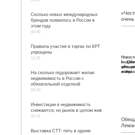
«Чест
Сколько новых международных
очень
брендов появилось в России в
честн
этом году
04:00
Правила участия в торгах по КРТ
упрощены
Новост
12:05
Обе
обещат
«персо
На сколько подорожает жилая
недвижимость в России с
обязательной отделкой
04:00
Инвестиции в недвижимость
снижаются, но рынок в целом жив
20:26
Обеща
Леман
Выставка СТТ: пять в одном
женит