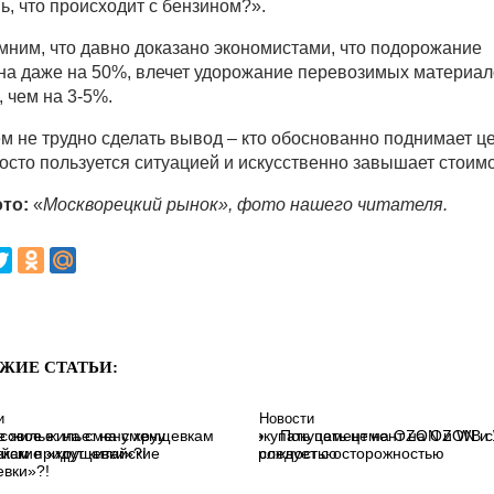
ь, что происходит с бензином?».
ним, что давно доказано экономистами, что подорожание
на даже на 50%, влечет удорожание перевозимых материал
, чем на 3-5%.
м не трудно сделать вывод – кто обоснованно поднимает це
росто пользуется ситуацией и искусственно завышает стоимо
то:
«
Москворецкий рынок», фото нашего читателя.
ЖИЕ СТАТЬИ:
и
Новости
совое жилье: на смену
Покупать цемент на OZON и
кам придут китайские
следует с осторожностью
вки»?!