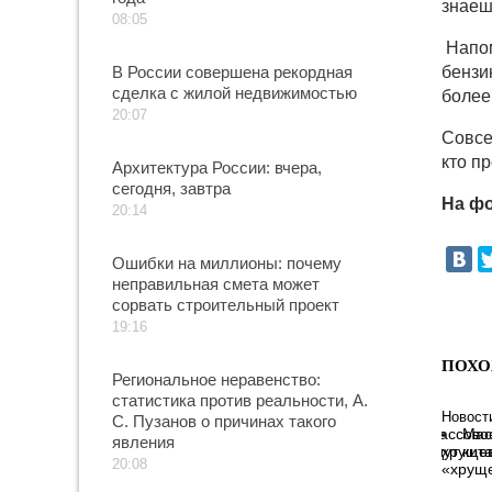
знаеш
08:05
Напом
В России совершена рекордная
бензи
сделка с жилой недвижимостью
более
20:07
Совсе
кто п
Архитектура России: вчера,
сегодня, завтра
На фо
20:14
Ошибки на миллионы: почему
неправильная смета может
сорвать строительный проект
19:16
ПОХО
Региональное неравенство:
статистика против реальности, А.
Новост
С. Пузанов о причинах такого
Мас
явления
хрущев
20:08
«хруще