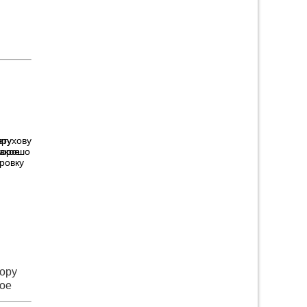
ору
 хорошо
ору
кое
сли