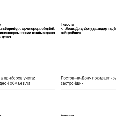
ки
ввести цифровую маркиров
стройматериалов
и
Новости
ена приборов учета: очередной
Ростов-на-Дону покидает кр
или современные технологии
застройщик
 денег
а приборов учета:
Ростов-на-Дону покидает к
дной обман или
застройщик
менные технологии отъёма
и
Новости