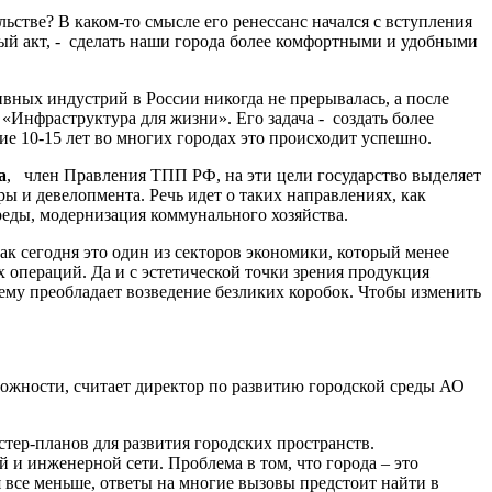
льстве? В каком-то смысле его ренессанс начался с вступления
ный акт, - сделать наши города более комфортными и удобными
ивных индустрий в России никогда не прерывалась, а после
«Инфраструктура для жизни». Его задача - создать более
ие 10-15 лет во многих городах это происходит успешно.
а
, член Правления ТПП РФ, на эти цели государство выделяет
ы и девелопмента. Речь идет о таких направлениях, как
еды, модернизация коммунального хозяйства.
ак сегодня это один из секторов экономики, который менее
 операций. Да и с эстетической точки зрения продукция
ему преобладает возведение безликих коробок. Чтобы изменить
ожности, считает директор по развитию городской среды АО
тер-планов для развития городских пространств.
 и инженерной сети. Проблема в том, что города – это
 все меньше, ответы на многие вызовы предстоит найти в