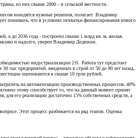
раны, из них свыше 2000 – в сельской местности.
изнесом находятся нужные решения, полагает Владимир
ует понимать, что в условиях нехватки финансирования нового
, а до 2036 года - построено свыше 1 млрд кв. м. жилья.
расиво и надолго, уверен Владимир Дедюхин.
обходимостью индустриализации 2:0. Работа тут предстоит
 30 тыс предприятий, введенных в строй от 50 до 90 лет назад,
нвестиции оцениваются в свыше 10 трлн рублей.
затратить на автоматизацию производственных процессов, 40%
ективно этому способствует то, что на данный момент принят
ия, для его реализации достаточно 15% собственных средств, а
вопросе. Этот процесс разбивается на ряд этапов. Оценка
 при этом ключевой вопрос – демонтаж объекта с соблюдением