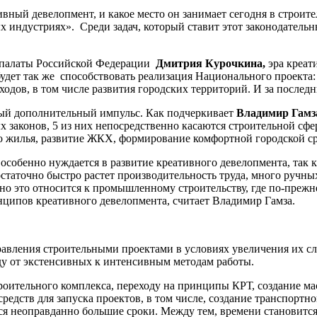
ивный девелопмент, и какое место он занимает сегодня в строите
ых индустриях». Среди задач, который ставит этот законодатель
 палаты Российской Федерации
Дмитрия Курочкина,
эра креат
удет так же способствовать реализация Национального проекта: 
одов, в том числе развития городских территорий. И за последн
зный дополнительный импульс. Как подчеркивает
Владимир Гамз
 законов, 5 из них непосредственно касаются строительной сфер
о жилья, развитие ЖКХ, формирование комфортной городской ср
особенно нуждается в развитие креативного девелопмента, так к
статочно быстро растет производительность труда, много ручных
о это относится к промышленному строительству, где по-прежн
нципов креативного девелопмента, считает Владимир Гамза.
авления строительными проектами в условиях увеличения их сл
оду от экстенсивных к интенсивным методам работы.
оительного комплекса, переходу на принципы КРТ, создание мас
дств для запуска проектов, в том числе, создание транспортной
я неоправданно большие сроки. Между тем, времени становится