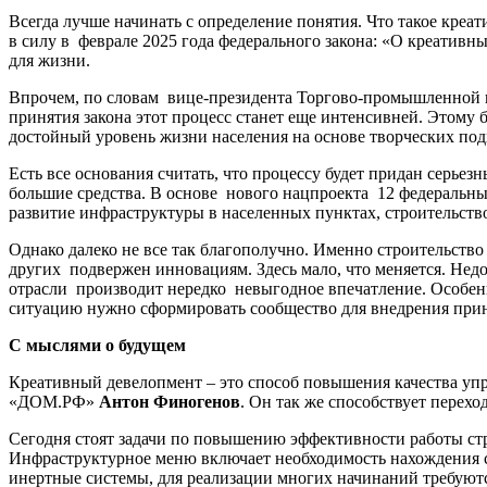
Всегда лучше начинать с определение понятия. Что такое креат
в силу в феврале 2025 года федерального закона: «О креативн
для жизни.
Впрочем, по словам вице-президента Торгово-промышленной
принятия закона этот процесс станет еще интенсивней. Этому б
достойный уровень жизни населения на основе творческих подх
Есть все основания считать, что процессу будет придан серье
большие средства. В основе нового нацпроекта 12 федеральных
развитие инфраструктуры в населенных пунктах, строительств
Однако далеко не все так благополучно. Именно строительство 
других подвержен инновациям. Здесь мало, что меняется. Недо
отрасли производит нередко невыгодное впечатление. Особенн
ситуацию нужно сформировать сообщество для внедрения при
С мыслями о будущем
Креативный девелопмент – это способ повышения качества упр
«ДОМ.РФ»
Антон Финогенов
. Он так же способствует перех
Сегодня стоят задачи по повышению эффективности работы стр
Инфраструктурное меню включает необходимость нахождения сре
инертные системы, для реализации многих начинаний требуютс