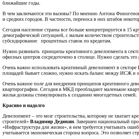
ближайшие годы.
В чем заключаются эти вызовы? По мнению Антона Финогенова
и средних городов. В частности, переноса в них штабов неко
Сегодня население страны все больше концентрируется в 15 к
демографической ситуацией, с малым количеством строительств
субсидирование процентных ставок по кредитам.
Нужно развивать принципы креативного девелопмента в секто
офисных центров сосредоточено в столице. Нужно сделать это
Очень важно использовать креативный девелопмент в секторе И
площадей бывает сложно, нужно искать баланс между ИСЖ и о
Очень важное поле для внедрения принципов креативного девел
квартирографии. Сегодня в МКД преобладают маленькие кварт
жилья должны стимулировать к созданию многодетных семей
Красиво и надолго
Девелопмент – это мозг строительства, которому не хватает 
строителей»
Владимир Дедюхин
. Завершен национальный прое
«Инфраструктура дли жизни», в нем требуется учитывать ошиб
учитывается экономическая сторона вопроса. Это позволяет стр