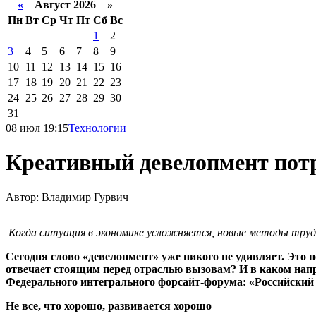
«
Август 2026 »
Пн
Вт
Ср
Чт
Пт
Сб
Вс
1
2
3
4
5
6
7
8
9
10
11
12
13
14
15
16
17
18
19
20
21
22
23
24
25
26
27
28
29
30
31
08 июл 19:15
Технологии
Креативный девелопмент потр
Автор: Владимир Гурвич
Когда ситуация в экономике усложняется, новые методы тру
Сегодня слово «девелопмент» уже никого не удивляет. Это п
отвечает стоящим перед отраслью вызовам? И в каком нап
Федерального интегрального форсайт-форума: «Российский
Не все, что хорошо, развивается хорошо