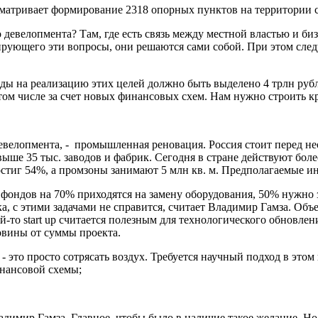
матривает формирование 2318 опорных пунктов на территории ст
девелопмента? Там, где есть связь между местной властью и б
ирующего эти вопросы, они решаются сами собой. При этом след
ы на реализацию этих целей должно быть выделено 4 трлн рублей
ом числе за счет новых финансовых схем. Нам нужно строить к
велопмента, - промышленная реновация. Россия стоит перед не
ыше 35 тыс. заводов и фабрик. Сегодня в стране действуют более
стиг 54%, а промзоны занимают 5 млн кв. м. Предполагаемые и
фондов на 70% приходятся на замену оборудования, 50% нужно 
а, с этими задачами не справится, считает Владимир Гамза. Объ
-то start up считается полезным для технологического обновлен
овины от суммы проекта.
- это просто сотрясать воздух. Требуется научный подход в этом 
финансовой схемы;
димир Гамза. Главное, чтобы было в наличие такое желание. Но