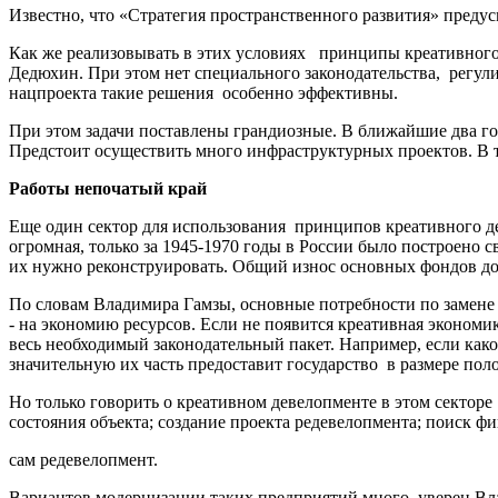
Известно, что «Стратегия пространственного развития» предус
Как же реализовывать в этих условиях принципы креативного 
Дедюхин. При этом нет специального законодательства, регул
нацпроекта такие решения особенно эффективны.
При этом задачи поставлены грандиозные. В ближайшие два год
Предстоит осуществить много инфраструктурных проектов. В т
Работы непочатый край
Еще один сектор для использования принципов креативного де
огромная, только за 1945-1970 годы в России было построено св
их нужно реконструировать. Общий износ основных фондов до
По словам Владимира Гамзы, основные потребности по замене 
- на экономию ресурсов. Если не появится креативная экономик
весь необходимый законодательный пакет. Например, если какой
значительную их часть предоставит государство в размере пол
Но только говорить о креативном девелопменте в этом секторе 
состояния объекта; создание проекта редевелопмента; поиск 
сам редевелопмент.
Вариантов модернизации таких предприятий много, уверен Вла