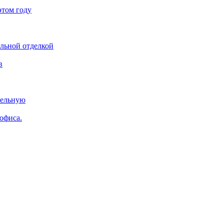
этом году
ельной отделкой
в
тельную
 офиса.