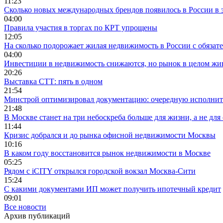
11:23
Сколько новых международных брендов появилось в России в 
04:00
Правила участия в торгах по КРТ упрощены
12:05
На сколько подорожает жилая недвижимость в России с обязат
04:00
Инвестиции в недвижимость снижаются, но рынок в целом жи
20:26
Выставка СТТ: пять в одном
21:54
Минстрой оптимизировал документацию: очередную исполни
21:48
В Москве станет на три небоскреба больше для жизни, а не для
11:44
Кризис добрался и до рынка офисной недвижимости Москвы
10:16
В каком году восстановится рынок недвижимости в Москве
05:25
Рядом с iCITY открылся городской вокзал Москва-Сити
15:24
С какими документами ИП может получить ипотечный кредит
09:01
Все новости
Архив публикаций