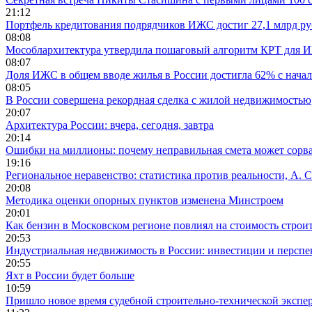
21:12
Портфель кредитования подрядчиков ИЖС достиг 27,1 млрд р
08:08
Мособлархитектура утвердила пошаговый алгоритм КРТ для 
08:07
Доля ИЖС в общем вводе жилья в России достигла 62% с начал
08:05
В России совершена рекордная сделка с жилой недвижимостью
20:07
Архитектура России: вчера, сегодня, завтра
20:14
Ошибки на миллионы: почему неправильная смета может сорва
19:16
Региональное неравенство: статистика против реальности, А. С
20:08
Методика оценки опорных пунктов изменена Минстроем
20:01
Как бензин в Московском регионе повлиял на стоимость строи
20:53
Индустриальная недвижимость в России: инвестиции и персп
20:55
Яхт в России будет больше
10:59
Пришло новое время судебной строительно-технической экспе