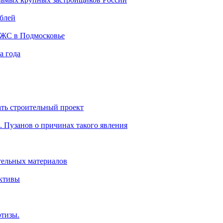
ублей
ИЖС в Подмосковье
а года
ть строительный проект
. Пузанов о причинах такого явления
тельных материалов
ективы
ртизы.