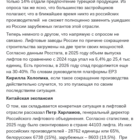
только 14% отдали предпочтение турецкой продукции. Из
опроса так же ясно, что большинство застройщиков
полагают, что в ближайшее время никто из российских
производителей не сможет полноценно заменить ушедших
из России зарубежных гигантов этой отрасли.
Теперь немного о другом, что напрямую с опросом не
связано. Лифтовые заводы России по причине сокращение
строительства загружены на две трети своих мощностей.
Согласно данным Росстата, в 2025 году объем выпуска
лифтов по сравнению с 2024 года упал на 6,4% до 25,4 тыс
единиц. Есть прогнозы, в 2026 году спад продолжится еще
на 30-40%. По словам руководителя платформы ЕРЗ
Кирилла Холопика
, если такое сокращение производства
действительно случится, то это пугающая по своим
последствиям ситуация.
Китайская экспансия
О том, как складывается конкретная ситуация в лифтовой
отрасли рассказал
Петр Харламов,
генеральный директор
Российского лифтового объединения. Согласно статистике, в
2025 году было смонтировано в стране 44103 лифта. Из них
российских производителей - 28762 единицы или 65%,
белорусских 6738 (15%), зарубежных – 8603 (19,5%). При