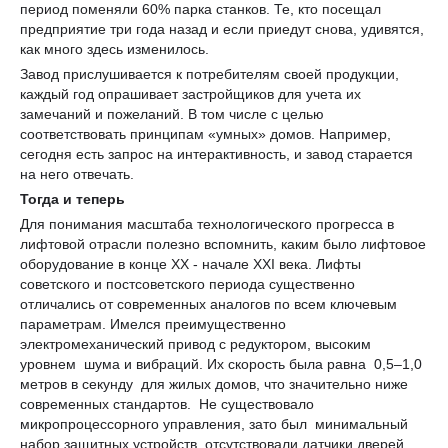
период поменяли 60% парка станков. Те, кто посещал
предприятие три года назад и если приедут снова, удивятся,
как много здесь изменилось.
Завод прислушивается к потребителям своей продукции,
каждый год опрашивает застройщиков для учета их
замечаний и пожеланий. В том числе с целью
соответствовать принципам «умных» домов. Например,
сегодня есть запрос на интерактивность, и завод старается
на него отвечать.
Тогда и теперь
Для понимания масштаба технологического прогресса в
лифтовой отрасли полезно вспомнить, каким было лифтовое
оборудование в конце XX - начале XXI века. Лифты
советского и постсоветского периода существенно
отличались от современных аналогов по всем ключевым
параметрам. Имелся преимущественно
электромеханический привод с редуктором, высоким
уровнем шума и вибраций. Их скорость была равна 0,5–1,0
метров в секунду для жилых домов, что значительно ниже
современных стандартов. Не существовало
микропроцессорного управления, зато был минимальный
набор защитных устройств, отсутствовали датчики дверей.