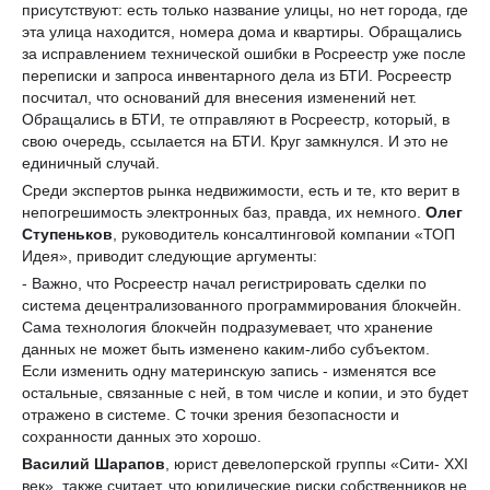
присутствуют: есть только название улицы, но нет города, где
эта улица находится, номера дома и квартиры. Обращались
за исправлением технической ошибки в Росреестр уже после
переписки и запроса инвентарного дела из БТИ. Росреестр
посчитал, что оснований для внесения изменений нет.
Обращались в БТИ, те отправляют в Росреестр, который, в
свою очередь, ссылается на БТИ. Круг замкнулся. И это не
единичный случай.
Среди экспертов рынка недвижимости, есть и те, кто верит в
непогрешимость электронных баз, правда, их немного.
Олег
Ступеньков
, руководитель консалтинговой компании «ТОП
Идея», приводит следующие аргументы:
- Важно, что Росреестр начал регистрировать сделки по
система децентрализованного программирования блокчейн.
Сама технология блокчейн подразумевает, что хранение
данных не может быть изменено каким-либо субъектом.
Если изменить одну материнскую запись - изменятся все
остальные, связанные с ней, в том числе и копии, и это будет
отражено в системе. С точки зрения безопасности и
сохранности данных это хорошо.
Василий Шарапов
, юрист девелоперской группы «Сити- XXI
век», также считает, что юридические риски собственников не