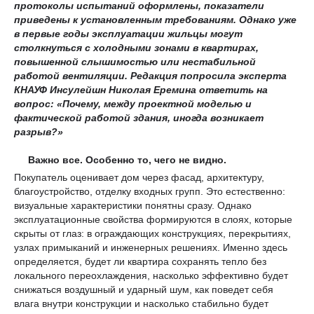
протоколы испытаний оформлены, показатели
приведены к установленным требованиям. Однако уже
в первые годы эксплуатации жильцы могут
столкнуться с холодными зонами в квартирах,
повышенной слышимостью или нестабильной
работой вентиляции.
Редакция попросила эксперта
КНАУФ Инсулейшн Николая Еремина ответить на
вопрос: «П
очему
,
между проектной моделью и
фактической работой здания
,
иногда возникает
разрыв
?»
Важно все. Особенно то, чего не видно
.
Покупатель оценивает дом через фасад, архитектуру,
благоустройство, отделку входных групп. Это естественно:
визуальные характеристики понятны сразу. Однако
эксплуатационные свойства формируются в слоях, которые
скрыты от глаз: в ограждающих конструкциях, перекрытиях,
узлах примыканий и инженерных решениях. Именно здесь
определяется, будет ли квартира сохранять тепло без
локального переохлаждения, насколько эффективно будет
снижаться воздушный и ударный шум, как поведет себя
влага внутри конструкции и насколько стабильно будет